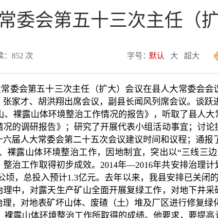
常委会第五十三次主任（
读：
852
次
字号：
默认
大
超大
大常委会第五十三次主任（扩大）会议在县人大常委会会
、张家才、胡洪翔出席会议，副县长闻风列席会议。谈跃
、裸露山体环境整治工作情况的报告》，听取了县人大
情况的调研报告》；研究了开展代表小组活动事宜；讨论
十六届人大常委会第二十五次会议建议时间和议程；通报
裸露山体环境整治工作，因地制宜，突出以“三线三边
治工作取得初步成效。2014年—2016年共安排治理计
.7公顷，总投入预计1.3亿元。去年以来，我县安排已关
治理中，对露天生产矿山全面开展复绿工作，对地下井采
治理，对地表矿坏山体、废碴（土）堆及厂区进行修复绿
裸露山体环境整治工作所取得的成绩。他要求，要提高