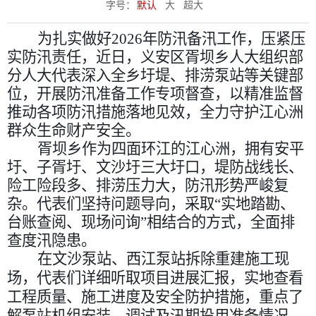
字号：
默认
大
超大
为扎实做好
2026年防汛备汛工作，压紧压
实防汛责任，近日，义安区胥坝乡人大组织部
分人大代表深入全乡圩堤、排涝泵站等关键部
位，开展防汛准备工作专项督查，以精准监督
推动各项防汛措施落地见效，全力守护江心洲
群众生命财产安全。
胥坝乡作为四面环江的江心洲，拥有安平
圩、子胥圩、文沙圩三大圩口，堤防战线长、
险工险段多、排涝压力大，防汛形势严峻复
杂。代表们坚持问题导向，采取
“实地踏勘、
台账查阅、现场问询”相结合的方式，全面排
查度汛隐患。
在
文沙泵站、西江泵站
拆除重建施工现
场，代表们详细听取项目进展汇报，实地查看
工程质量、施工进度及安全防护措施，重点了
解泵站机组安装、调试及汛期投用准备情况，