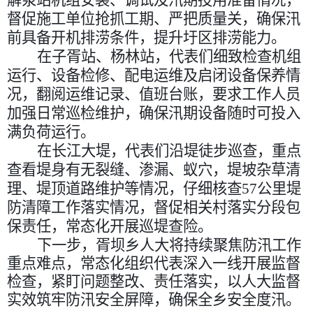
督促施工单位抢抓工期、严把质量关，确保汛
前具备开机排涝条件，提升圩区排涝能力。
在
子胥站、杨林站
，代表们细致检查机组
运行、设备检修、配电运维及启闭设备保养情
况，翻阅运维记录、值班台账，要求工作人员
加强日常巡检维护，确保汛期设备随时可投入
满负荷运行。
在
长江大堤
，代表们沿堤徒步巡查，重点
查看堤身有无裂缝、渗漏、蚁穴，堤坡杂草清
理、堤顶道路维护等情况，仔细核查
57公里堤
防清障工作落实情况，督促相关村落实分段包
保责任，常态化开展巡堤查险。
下一步，胥坝乡人大将持续聚焦防汛工作
重点难点，常态化组织代表深入一线开展监督
检查，紧盯问题整改、责任落实，以人大监督
实效筑牢防汛安全屏障，确保全乡安全度汛。