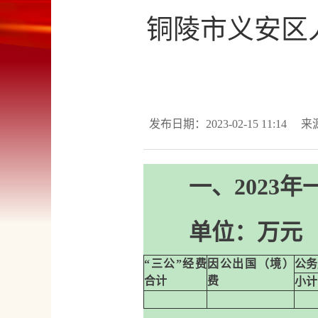
铜陵市义安区人
发布日期：2023-02-15 11:14
来
一、2023
单位：万元
“三公”经费
因公出国（境）
公务
合计
费
小计